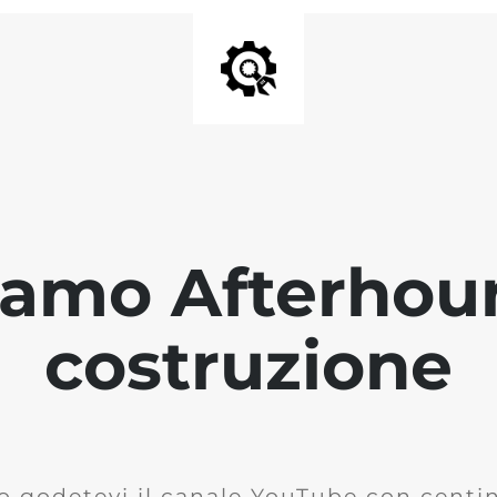
iamo Afterhour
costruzione
o godetevi il canale YouTube con centina