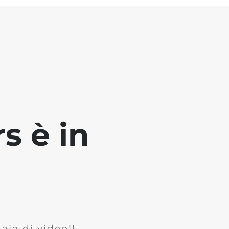
s è in
ia di video!!