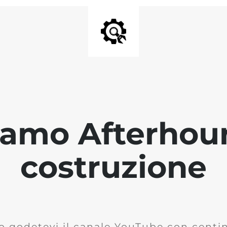
iamo Afterhour
costruzione
o godetevi il canale YouTube con centina