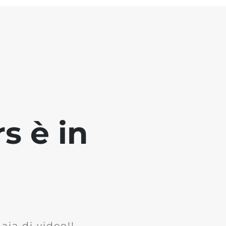
s è in
ia di video!!