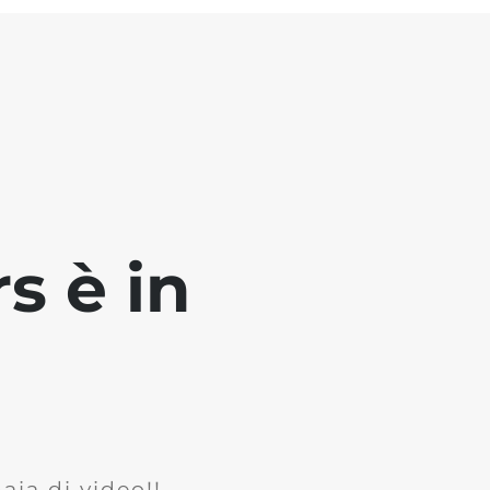
s è in
ia di video!!