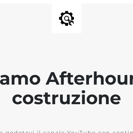
iamo Afterhour
costruzione
o godetevi il canale YouTube con centina