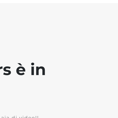
s è in
ia di video!!