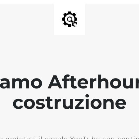
iamo Afterhour
costruzione
o godetevi il canale YouTube con centina