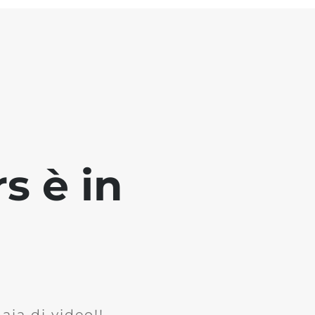
s è in
ia di video!!