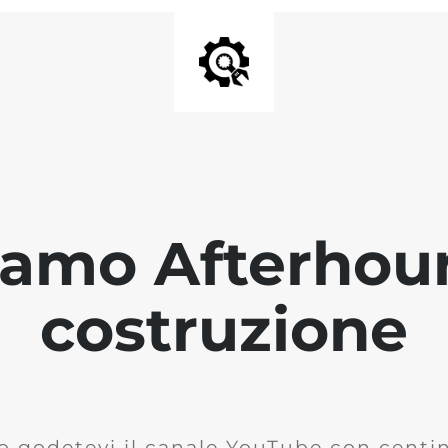
iamo Afterhour
costruzione
o godetevi il canale YouTube con centina