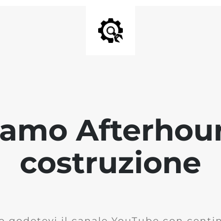
iamo Afterhour
costruzione
o godetevi il canale YouTube con centina