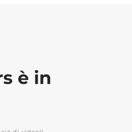
s è in
ia di video!!