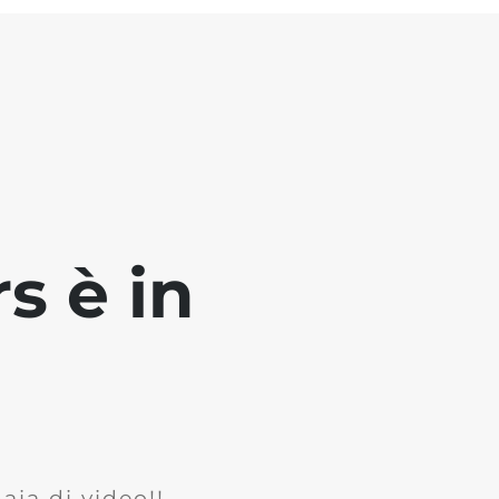
s è in
ia di video!!