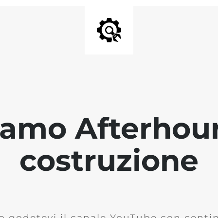
iamo Afterhour
costruzione
o godetevi il canale YouTube con centina