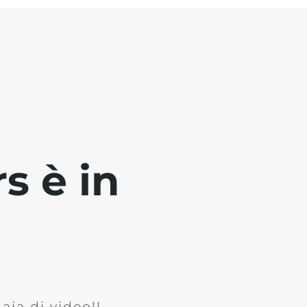
s è in
ia di video!!