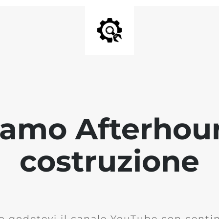
iamo Afterhour
costruzione
o godetevi il canale YouTube con centina