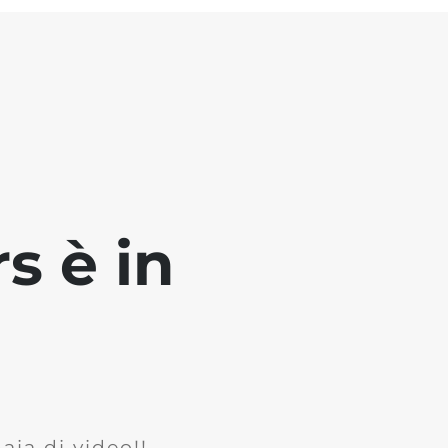
s è in
ia di video!!