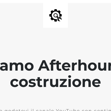
iamo Afterhour
costruzione
o godetevi il canale YouTube con centina