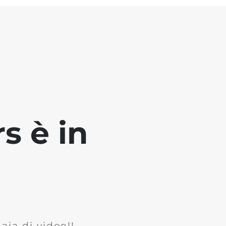
s è in
ia di video!!