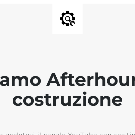
iamo Afterhour
costruzione
o godetevi il canale YouTube con centina